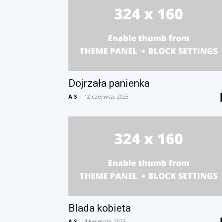
Dojrzała panienka
A S
-
12 czerwca, 2023
Blada kobieta
A S
-
4 kwietnia, 2023