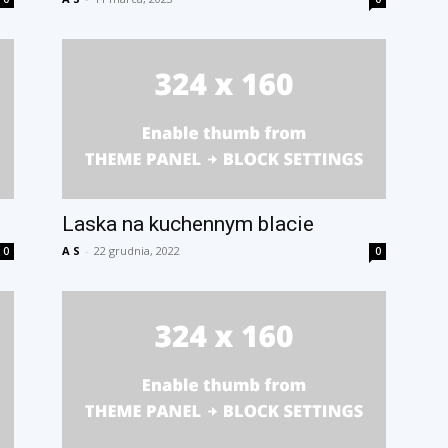
Laska na kuchennym blacie
A S
-
22 grudnia, 2022
0
0