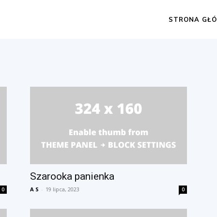
STRONA GŁ
Szarooka panienka
A S
-
19 lipca, 2023
0
0