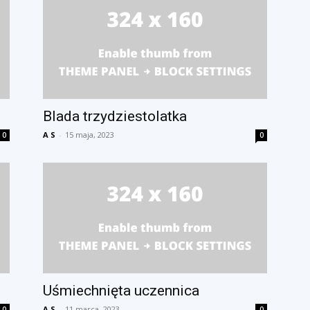
Blada trzydziestolatka
A S
-
15 maja, 2023
0
0
Uśmiechnięta uczennica
A S
-
11 marca, 2023
0
0