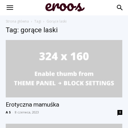
Strona główna
Tagi
Gorące laski
Tag: gorące laski
Erotyczna mamuśka
A S
-
8 czerwca, 2023
0