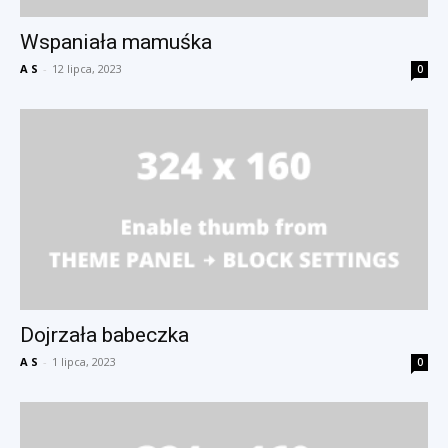
Wspaniała mamuśka
A S
-
12 lipca, 2023
0
Dojrzała babeczka
A S
-
1 lipca, 2023
0