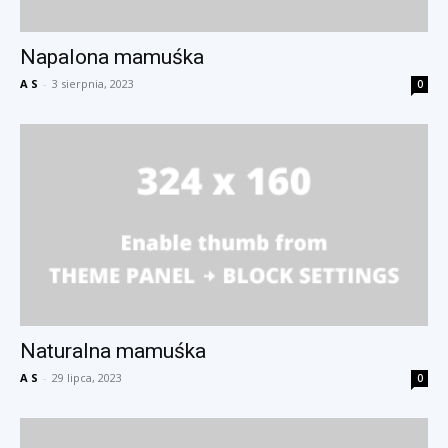
Napalona mamuśka
A S
-
3 sierpnia, 2023
0
Naturalna mamuśka
A S
-
29 lipca, 2023
0