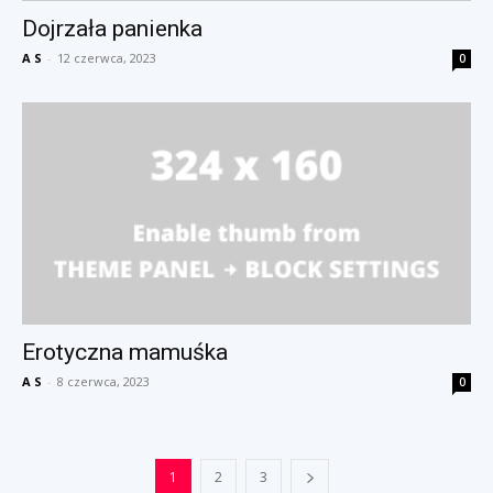
Dojrzała panienka
A S
-
12 czerwca, 2023
0
Erotyczna mamuśka
A S
-
8 czerwca, 2023
0
1
2
3