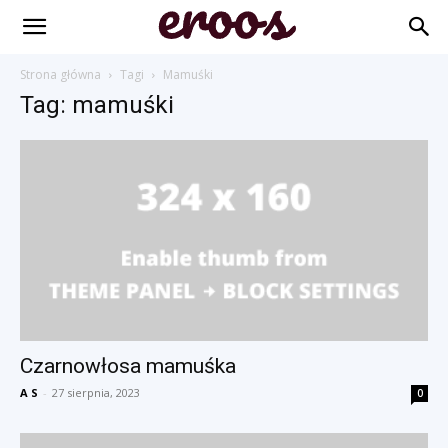
Strona główna
Tagi
Mamuśki
Tag: mamuśki
Czarnowłosa mamuśka
A S
-
27 sierpnia, 2023
0