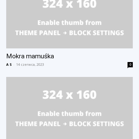
Mokra mamuśka
A S
-
14 czerwca, 2023
0