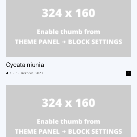
Cycata niunia
A S
-
19 sierpnia, 2023
0