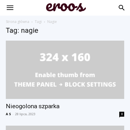
Strona główna
Tagi
Nagie
Tag: nagie
Nieogolona szparka
A S
-
28 lipca, 2023
0