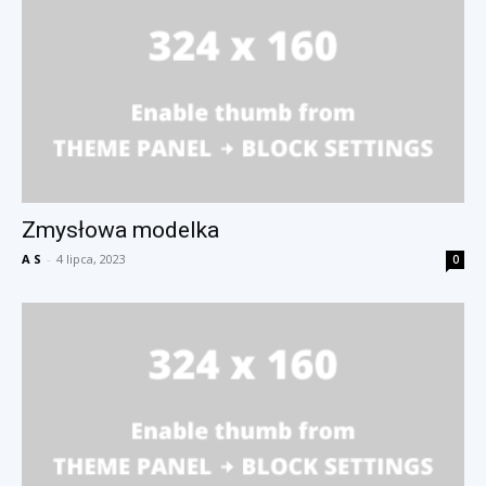
Zmysłowa modelka
A S
-
4 lipca, 2023
0