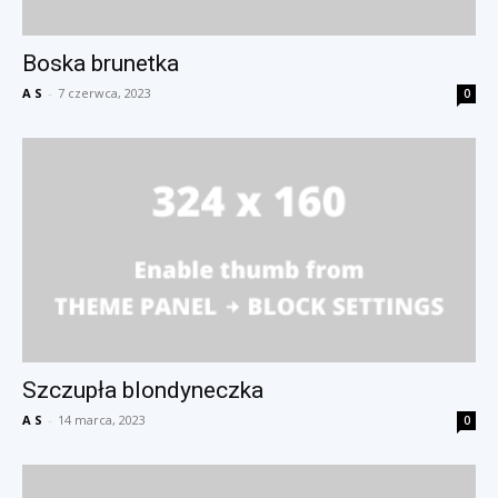
Boska brunetka
A S
-
7 czerwca, 2023
0
Szczupła blondyneczka
A S
-
14 marca, 2023
0