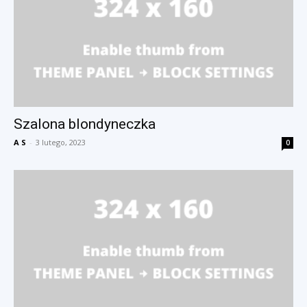
Szalona blondyneczka
A S
-
3 lutego, 2023
0