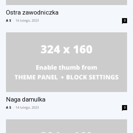
Ostra zawodniczka
A S
-
16 lutego, 2023
0
Naga damulka
A S
-
14 lutego, 2023
0