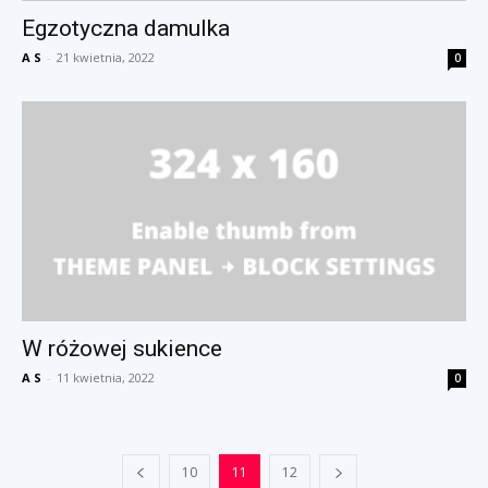
Egzotyczna damulka
A S
-
21 kwietnia, 2022
0
W różowej sukience
A S
-
11 kwietnia, 2022
0
10
11
12