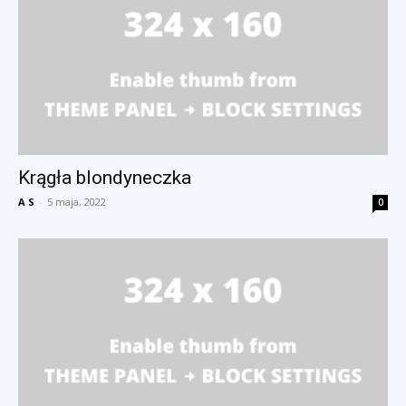
Krągła blondyneczka
A S
-
5 maja, 2022
0