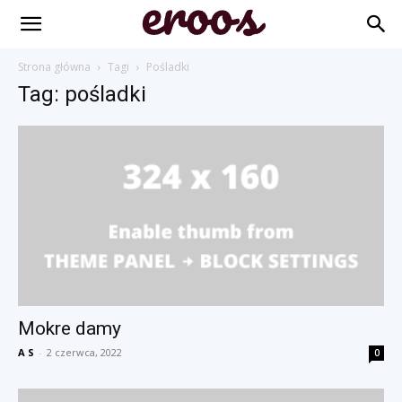
Strona główna
Tagi
Pośladki
Tag: pośladki
Mokre damy
A S
-
2 czerwca, 2022
0