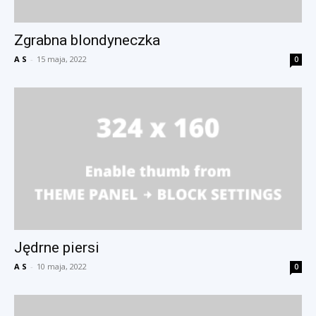
Zgrabna blondyneczka
A S
-
15 maja, 2022
0
Jędrne piersi
A S
-
10 maja, 2022
0