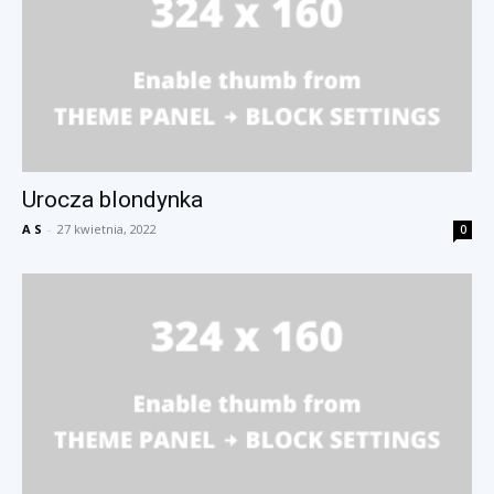
Urocza blondynka
A S
-
27 kwietnia, 2022
0