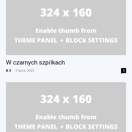
W czarnych szpilkach
A S
-
4 lipca, 2023
0