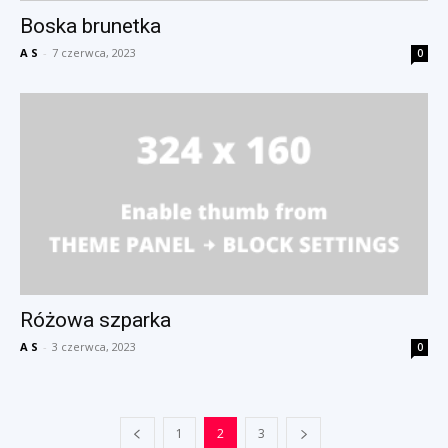
Boska brunetka
A S
-
7 czerwca, 2023
0
Różowa szparka
A S
-
3 czerwca, 2023
0
1
2
3