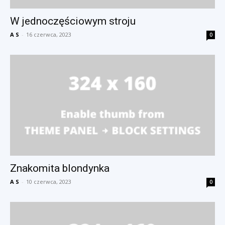
W jednoczęściowym stroju
A S
-
16 czerwca, 2023
0
Znakomita blondynka
A S
-
10 czerwca, 2023
0