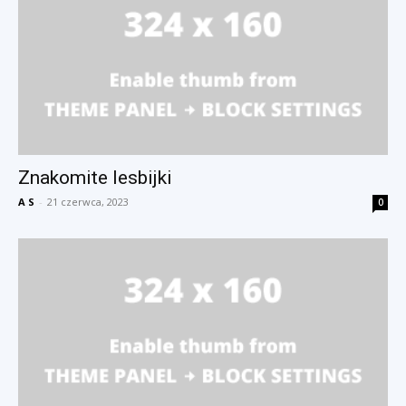
Znakomite lesbijki
A S
-
21 czerwca, 2023
0