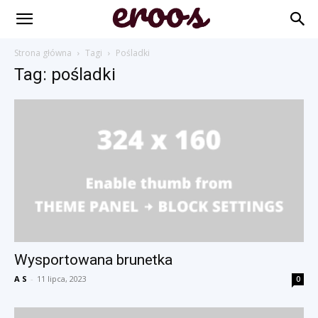
Strona główna
Tagi
Pośladki
Tag: pośladki
Wysportowana brunetka
A S
-
11 lipca, 2023
0