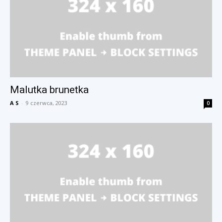
Malutka brunetka
A S
-
9 czerwca, 2023
0