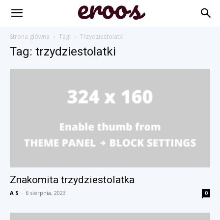
Strona główna
Tagi
Trzydziestolatki
Tag: trzydziestolatki
Znakomita trzydziestolatka
A S
-
6 sierpnia, 2023
0