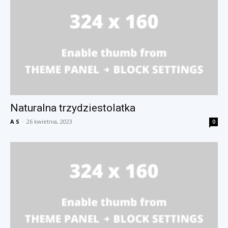
Naturalna trzydziestolatka
A S
-
26 kwietnia, 2023
0